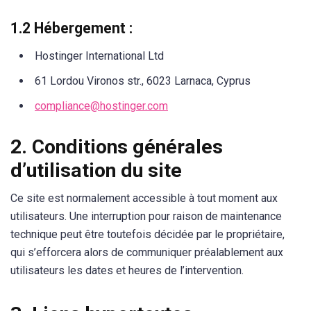
1.2 Hébergement :
Hostinger International Ltd
61 Lordou Vironos str., 6023 Larnaca, Cyprus
compliance@hostinger.com
2. Conditions générales
d’utilisation du site
Ce site est normalement accessible à tout moment aux
utilisateurs. Une interruption pour raison de maintenance
technique peut être toutefois décidée par le propriétaire,
qui s’efforcera alors de communiquer préalablement aux
utilisateurs les dates et heures de l’intervention.