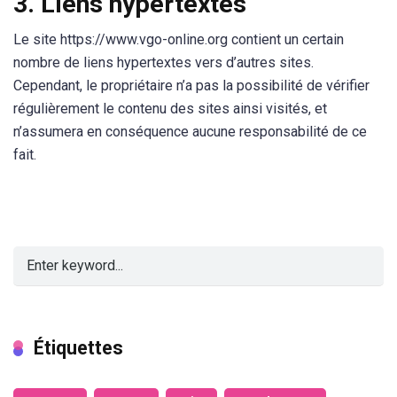
3. Liens hypertextes
Le site https://www.vgo-online.org contient un certain
nombre de liens hypertextes vers d’autres sites.
Cependant, le propriétaire n’a pas la possibilité de vérifier
régulièrement le contenu des sites ainsi visités, et
n’assumera en conséquence aucune responsabilité de ce
fait.
Étiquettes