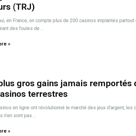
urs (TRJ)
hui, en France, on compte plus de 200 casinos implantés partout 
irant des foules de ...
re »
plus gros gains jamais remportés
casinos terrestres
asinos en ligne ont révolutionné le marché des jeux d’argent, les 
s n’en sont pas ...
re »