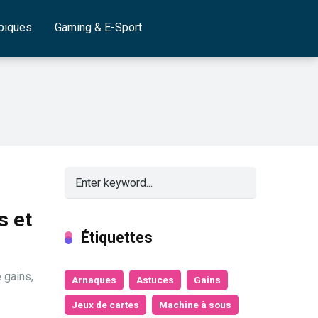
piques
Gaming & E-Sport
s et
Étiquettes
 gains,
Arnaques
Astuces
Gains
Jeux de cartes
Machine à sous