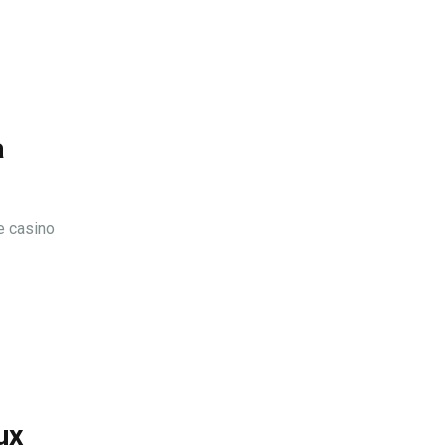
à
e casino
ux