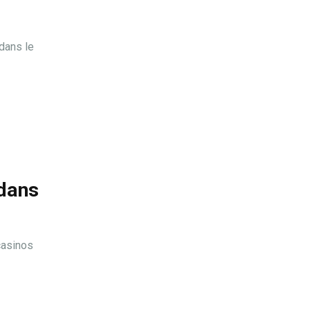
dans le
 dans
casinos