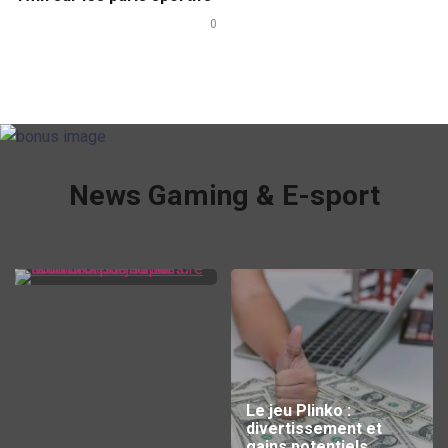
0
News Gaming & E-sport
Comment surmonter
l’addiction au jeu : des
solutions pour
reprendre le contrôle
de sa vie
Le jeu Plinko :
divertissement et
gains potentiels