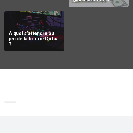
À quoi s’attendre au
jeu de la loterie Dofus
?