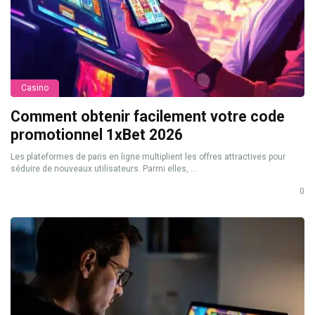
Casino
Comment obtenir facilement votre code
promotionnel 1xBet 2026
Les plateformes de paris en ligne multiplient les offres attractives pour
séduire de nouveaux utilisateurs. Parmi elles, ...
0