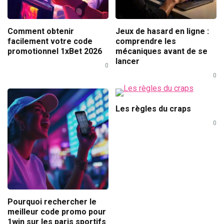
Comment obtenir
Jeux de hasard en ligne :
facilement votre code
comprendre les
promotionnel 1xBet 2026
mécaniques avant de se
lancer
0
0
Les règles du craps
0
Pourquoi rechercher le
meilleur code promo pour
1win sur les paris sportifs