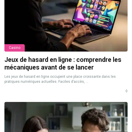
Casino
Jeux de hasard en ligne : comprendre les
mécaniques avant de se lancer
Les jeux de hasard en ligne occupent une place croissante dans les
pratiques numériques actuelles. Faciles d’accès, ...
0