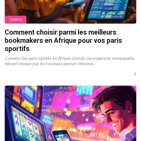
Casino
Comment choisir parmi les meilleurs
bookmakers en Afrique pour vos paris
sportifs
L'univers des paris sportifs en Afrique connaît une expansion remarquable,
attirant chaque jour de nouveaux parieurs désireux ...
0