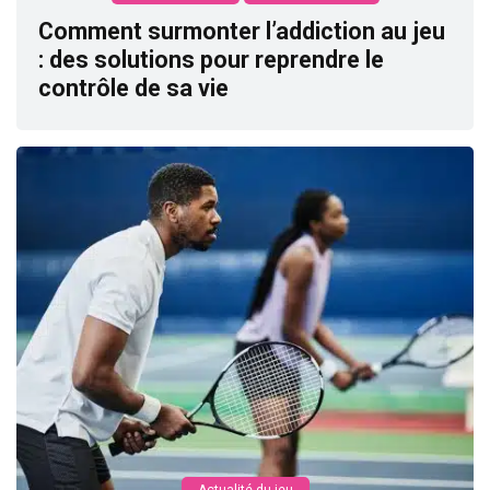
Comment surmonter l’addiction au jeu
: des solutions pour reprendre le
contrôle de sa vie
0
Actualité du jeu