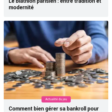
Le biathlon parisien : entre tradition et
modernité
0
Actualité du jeu
Comment bien gérer sa bankroll pour