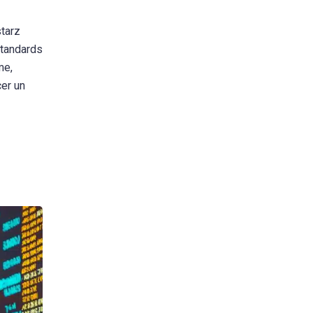
starz
standards
me,
cer un