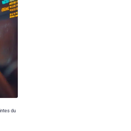
intes du