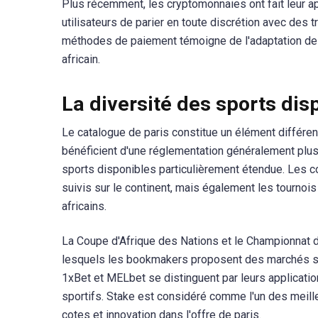
Plus récemment, les cryptomonnaies ont fait leur a
utilisateurs de parier en toute discrétion avec des 
méthodes de paiement témoigne de l'adaptation d
africain.
La diversité des sports dis
Le catalogue de paris constitue un élément différen
bénéficient d'une réglementation généralement plus
sports disponibles particulièrement étendue. Les 
suivis sur le continent, mais également les tournoi
africains.
La Coupe d'Afrique des Nations et le Championnat 
lesquels les bookmakers proposent des marchés sp
1xBet et MELbet se distinguent par leurs applicatio
sportifs. Stake est considéré comme l'un des meil
cotes et innovation dans l'offre de paris.