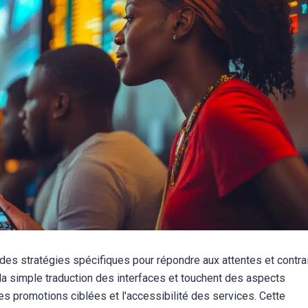
es stratégies spécifiques pour répondre aux attentes et contra
la simple traduction des interfaces et touchent des aspects
promotions ciblées et l'accessibilité des services. Cette