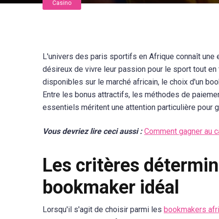
Casino
L'univers des paris sportifs en Afrique connaît une
désireux de vivre leur passion pour le sport tout en
disponibles sur le marché africain, le choix d'un b
Entre les bonus attractifs, les méthodes de paiemen
essentiels méritent une attention particulière pour 
Vous devriez lire ceci aussi :
Comment gagner au cas
Les critères détermin
bookmaker idéal
Lorsqu'il s'agit de choisir parmi les
bookmakers afr