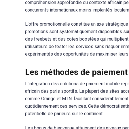
compréhension approfondie du contexte africain pe
concurrents internationaux moins implantés localem
L'offre promotionnelle constitue un axe stratégique 
promotions sont systématiquement disponibles sur 
des freebets et des cotes boostées qui multiplient 
utilisateurs de tester les services sans risquer im
expérimentés des opportunités de maximiser leurs 
Les méthodes de paiement l
L'intégration des solutions de paiement mobile repr
africain des paris sportifs. La plupart des sites 
comme Orange et MTN, facilitant considérablement l'
quotidiennement ces services. Cette démocratisat
potentielle de parieurs sur le continent.
Les bonus de bienvenue atteignent des niveaux par