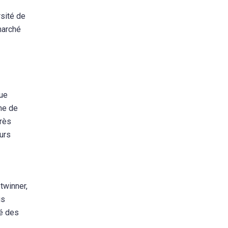
rsité de
marché
que
me de
très
eurs
twinner,
is
té des