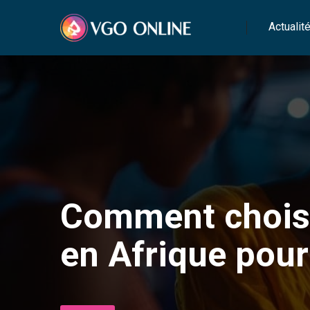
Actualité
Comment choisi
en Afrique pour