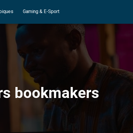
piques
Gaming & E-Sport
urs bookmakers