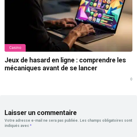
Casino
Jeux de hasard en ligne : comprendre les
mécaniques avant de se lancer
0
Laisser un commentaire
Votre adresse e-mail ne sera pas publiée.
Les champs obligatoires sont
indiqués avec
*