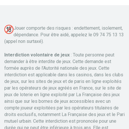
Jouer comporte des risques : endettement, isolement,
dépendance. Pour être aidé, appelez le 09 74 75 13 13
(appel non surtaxé).
Interdiction volontaire de jeux
: Toute personne peut
demander à être interdite de jeux. Cette demande est
formée auprès de l’Autorité nationale des jeux. Cette
interdiction est applicable dans les casinos, dans les clubs
de jeux, sur les sites de jeux et de paris en ligne exploités
par les opérateurs de jeux agréés en France, sur le site de
jeux de loterie en ligne exploité par La Française des jeux
ainsi que sur les bornes de jeux accessibles avec un
compte joueur exploitées par les opérateurs titulaires de
droits exclusifs, notamment La Française des jeux et le Pari
mutuel urbain. Cette interdiction est prononcée pour une
durée qui ne peut être inférieure à trois ans. Elle est