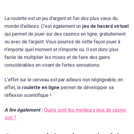
La roulette est un jeu d’argent et l’un des plus vieux du
monde d’ailleurs. C’est également un
jeu de hasard virtuel
qui permet de jouer sur des casinos en ligne, gratuitement
ou avec de l’argent. Vous pourrez de cette façon jouer à
n’importe quel moment et n’importe où. Il est donc plus
facile de multiplier les mises et de faire des gains
considérables en vivant de fortes sensations.
L’effet sur le cerveau est par ailleurs non négligeable, en
effet, la
roulette en ligne
permet de développer sa
réflexion scientifique !
A lire également :
Quels sont les meilleurs jeux de casino
slot ?