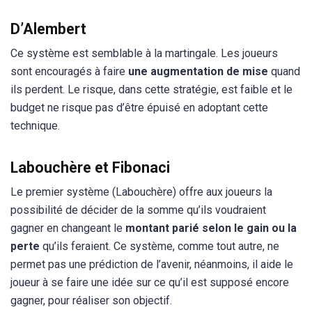
D’Alembert
Ce système est semblable à la martingale. Les joueurs
sont encouragés à faire
une augmentation de mise
quand
ils perdent. Le risque, dans cette stratégie, est faible et le
budget ne risque pas d’être épuisé en adoptant cette
technique.
Labouchère et Fibonaci
Le premier système (Labouchère) offre aux joueurs la
possibilité de décider de la somme qu’ils voudraient
gagner en changeant le
montant parié selon le gain ou la
perte
qu’ils feraient. Ce système, comme tout autre, ne
permet pas une prédiction de l’avenir, néanmoins, il aide le
joueur à se faire une idée sur ce qu’il est supposé encore
gagner, pour réaliser son objectif.