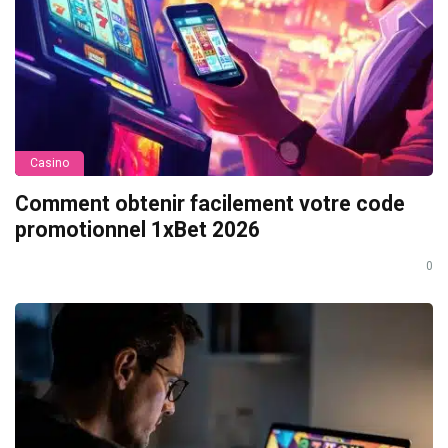
Casino
Comment obtenir facilement votre code
promotionnel 1xBet 2026
0