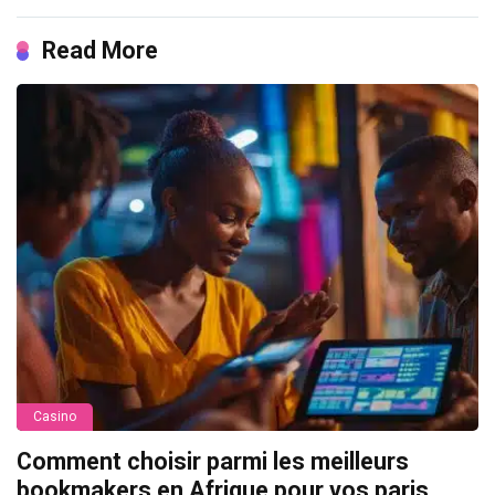
Read More
Casino
Comment choisir parmi les meilleurs
bookmakers en Afrique pour vos paris