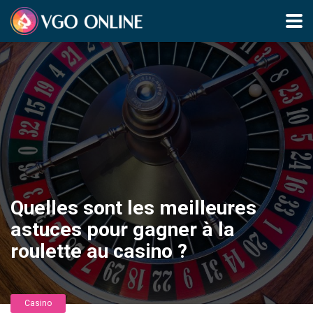
Quelles sont les meilleures
astuces pour gagner à la
roulette au casino ?
Casino