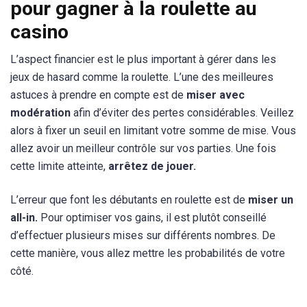
pour gagner à la roulette au
casino
L’aspect financier est le plus important à gérer dans les
jeux de hasard comme la roulette. L’une des meilleures
astuces à prendre en compte est de
miser avec
modération
afin d’éviter des pertes considérables. Veillez
alors à fixer un seuil en limitant votre somme de mise. Vous
allez avoir un
meilleur contrôle sur vos parties. Une fois
cette limite atteinte,
arrêtez de jouer.
L’erreur que font les débutants en roulette est de
miser un
all-in.
Pour optimiser vos gains, il est plutôt conseillé
d’effectuer plusieurs mises sur différents nombres. De
cette manière, vous allez mettre les probabilités de votre
côté.