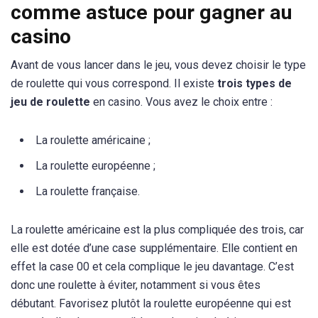
comme astuce pour gagner au
casino
Avant de vous lancer dans le jeu, vous devez
choisir le type
de roulette qui vous correspond. Il existe
trois types
de
jeu de roulette
en casino. Vous avez le choix entre :
La roulette américaine ;
La roulette européenne ;
La roulette française.
La roulette américaine est la
plus compliquée des trois, car
elle est dotée d’une case supplémentaire. Elle contient en
effet la case 00 et cela complique le jeu davantage. C’est
donc une roulette à éviter, notamment si vous êtes
débutant. Favorisez plutôt la
roulette européenne qui est