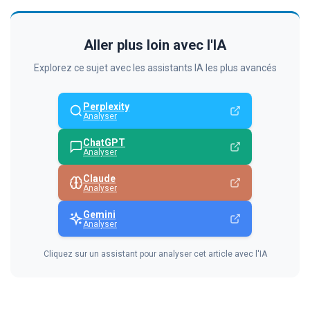
Aller plus loin avec l'IA
Explorez ce sujet avec les assistants IA les plus avancés
Perplexity
Analyser
ChatGPT
Analyser
Claude
Analyser
Gemini
Analyser
Cliquez sur un assistant pour analyser cet article avec l'IA