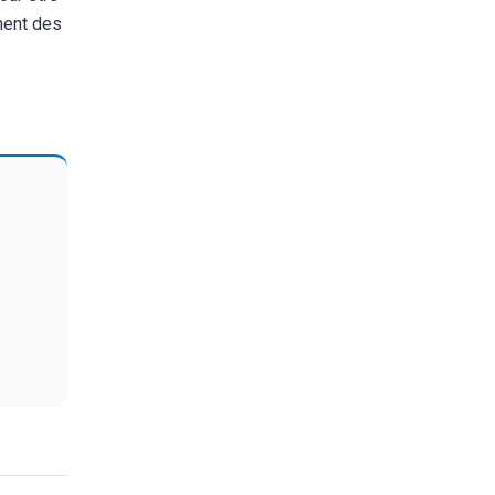
ment des