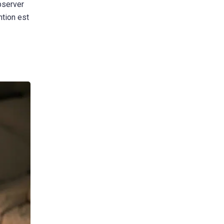
bserver
ntion est