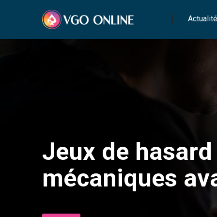
Actualité
Jeux de hasard 
mécaniques ava