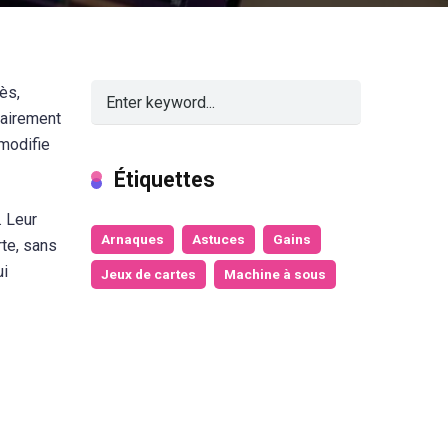
ès,
rairement
 modifie
Étiquettes
. Leur
Arnaques
Astuces
Gains
rte, sans
ui
Jeux de cartes
Machine à sous