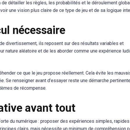
de détailler les règles, les probabilités et le déroulement global
avoir une vision plus claire de ce type de jeu et de sa logique inte
cul nécessaire
divertissement, ils reposent sur des résultats variables et
 leur nature aléatoire et de les aborder comme une expérience lud
ender ce que le jeu propose réellement. Cela évite les mauva
rée. Se renseigner avant d’essayer reste une démarche pertinente
systèmes de récompense.
tive avant tout
 forte du numérique : proposer des expériences simples, rapides
rincipes clairs, mais nécessite un minimum de compréhension p