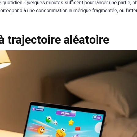
 quotidien. Quelques minutes suffisent pour lancer une partie, o
 correspond à une consommation numérique fragmentée, où l’atte
 trajectoire aléatoire