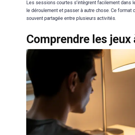
Les sessions courtes s’intègrent facilement dans le
le déroulement et passer à autre chose. Ce format
souvent partagée entre plusieurs activités.
Comprendre les jeux à