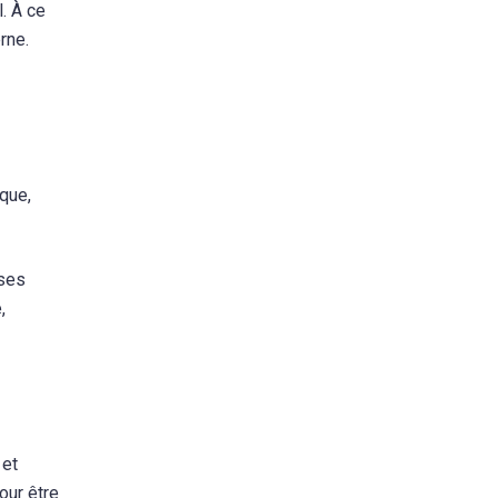
. À ce
rne.
ique,
ises
,
 et
our être