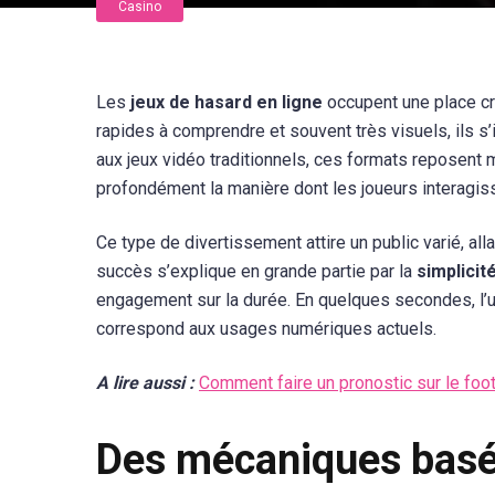
Casino
Les
jeux de hasard en ligne
occupent une place cr
rapides à comprendre et souvent très visuels, ils s
aux jeux vidéo traditionnels, ces formats reposent m
profondément la manière dont les joueurs interagiss
Ce type de divertissement attire un public varié, al
succès s’explique en grande partie par la
simplicit
engagement sur la durée. En quelques secondes, l’uti
correspond aux usages numériques actuels.
A lire aussi :
Comment faire un pronostic sur le foot
Des mécaniques basée