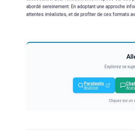
abordé sereinement. En adoptant une approche inform
attentes irréalistes, et de profiter de ces formats a
All
Explorez ce suje
Perplexity
Cha
Analyser
Anal
Cliquez sur un a