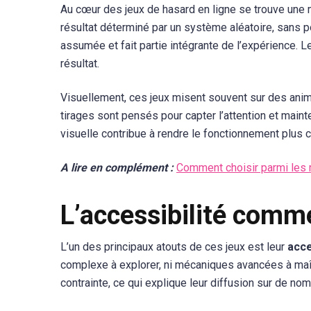
Au cœur des jeux de hasard en ligne se trouve une 
résultat déterminé par un système aléatoire, sans po
assumée et fait partie intégrante de l’expérience. L
résultat.
Visuellement, ces jeux misent souvent sur des anima
tirages sont pensés pour capter l’attention et maint
visuelle contribue à rendre le fonctionnement plus 
A lire en complément :
Comment choisir parmi les 
L’accessibilité comme
L’un des principaux atouts de ces jeux est leur
acce
complexe à explorer, ni mécaniques avancées à maîtr
contrainte, ce qui explique leur diffusion sur de n