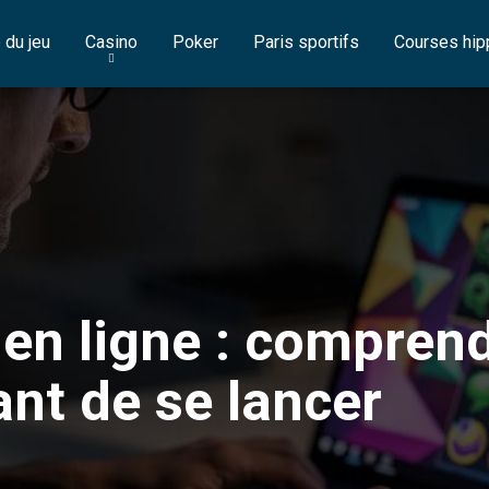
 du jeu
Casino
Poker
Paris sportifs
Courses hip
en ligne : comprend
nt de se lancer