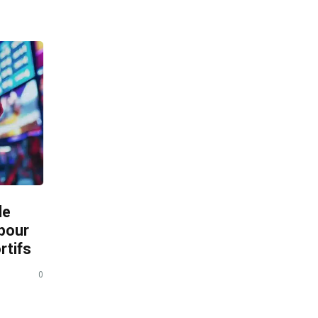
le
pour
rtifs
0