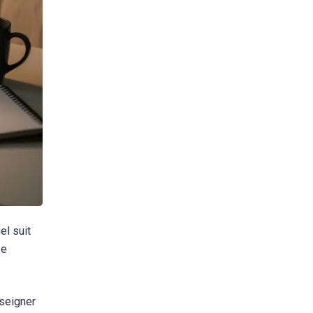
el suit
se
nseigner