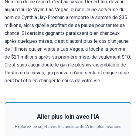
Non loin de ce record, c’est au casino Desert Inn, devenu
aujourd’hui le Wynn Las Vegas, qu’une jeune serveuse du
nom de Cynthia Jay-Brennan a remporté la somme de $35
millions, alors qu’elle profitait de sa pause pour tenter sa
chance. Si certains gagnants paraissent bien chanceux
après quelques mises, c’est d’autant plus le cas d’un jeune
de l’Illinois qui, en visite à Las Vegas, a touché la somme
de $21 millions après sa première mise, de seulement $10.
C’est sans aucun doute le gain le plus invraisemblable de
l’histoire du casino, qui prouve qu’une seule et unique mise
peut bel et bien changer le cours de votre vie…
Aller plus loin avec l'IA
Explorez ce sujet avec les assistants IA les plus avancés