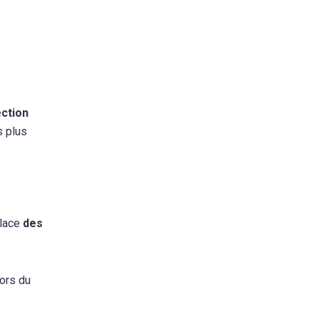
ection
s plus
place
des
lors du