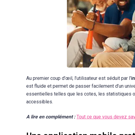
Au premier coup d’œil, l’utilisateur est séduit par l’
i
est fluide et permet de passer facilement d’un unive
essentielles telles que les cotes, les statistiques
accessibles.
A lire en complément :
Tout ce que vous devez savoi