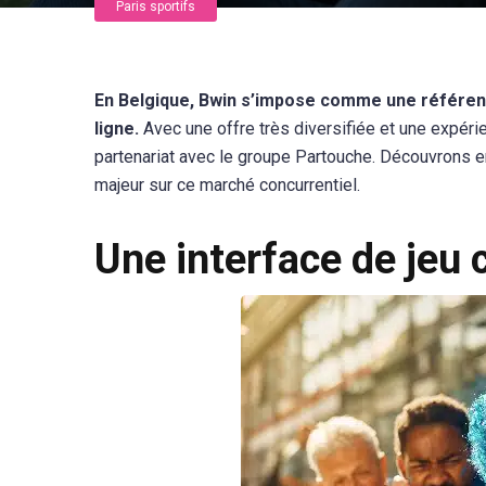
Paris sportifs
En Belgique, Bwin s’impose comme une référence
ligne.
Avec une offre très diversifiée et une expéri
partenariat avec le groupe Partouche. Découvrons e
majeur sur ce marché concurrentiel.
Une interface de jeu 