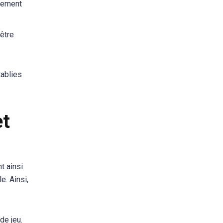
énement
 être
tablies
et
t ainsi
e. Ainsi,
de jeu.