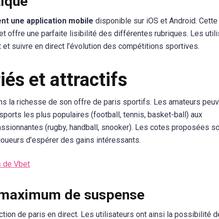
tique
t une application mobile
disponible sur iOS et Android. Cette
t offre une parfaite lisibilité des différentes rubriques. Les util
t et suivre en direct l’évolution des compétitions sportives.
iés et attractifs
s la richesse de son offre de paris sportifs. Les amateurs peuv
 sports les plus populaires (football, tennis, basket-ball) aux
ssionnantes (rugby, handball, snooker). Les cotes proposées s
joueurs d’espérer des gains intéressants.
 de Vbet
un maximum de suspense
ion de paris en direct. Les utilisateurs ont ainsi la possibilité d