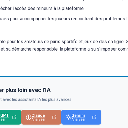
cher l’accès des mineurs à la plateforme.
isés pour accompagner les joueurs rencontrant des problèmes l
e pour les amateurs de paris sportifs et jeux de dés en ligne. 
es et sa démarche responsable, la plateforme a su s’imposer com
er plus loin avec l'IA
t avec les assistants IA les plus avancés
tGPT
Claude
Gemini
yser
Analyser
Analyser