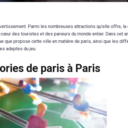
ivertissement. Parmi les nombreuses attractions qu’elle offre, la 
 cœur des touristes et des parieurs du monde entier. Dans cet art
e que propose cette ville en matière de paris, ainsi que les diff
es adeptes du jeu.
ories de paris à Paris