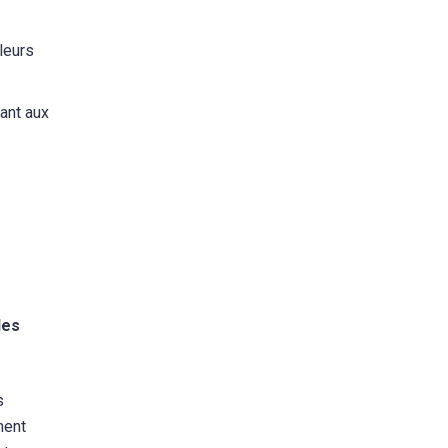
leurs
tant aux
les
s
ment