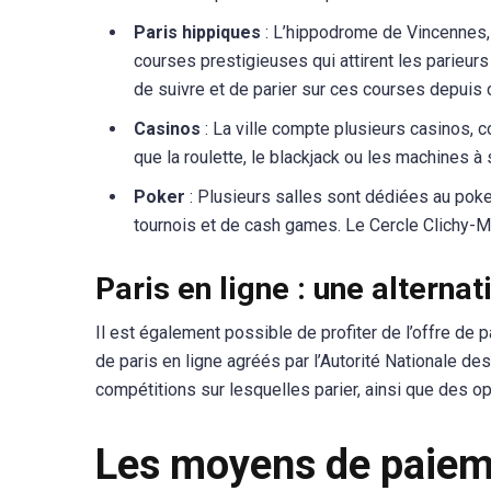
Paris hippiques
: L’hippodrome de Vincennes, 
courses prestigieuses qui attirent les parieurs
de suivre et de parier sur ces courses depuis 
Casinos
: La ville compte plusieurs casinos, c
que la roulette, le blackjack ou les machines à
Poker
: Plusieurs salles sont dédiées au poker
tournois et de cash games. Le Cercle Clichy-M
Paris en ligne : une alterna
Il est également possible de profiter de l’offre de
de paris en ligne agréés par l’Autorité Nationale de
compétitions sur lesquelles parier, ainsi que des 
Les moyens de paiem