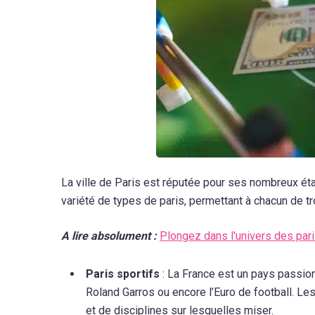
La ville de Paris est réputée pour ses nombreux éta
variété de types de paris, permettant à chacun de t
A lire absolument :
Plongez dans l'univers des par
Paris sportifs
: La France est un pays passio
Roland Garros ou encore l’Euro de football. L
et de disciplines sur lesquelles miser.