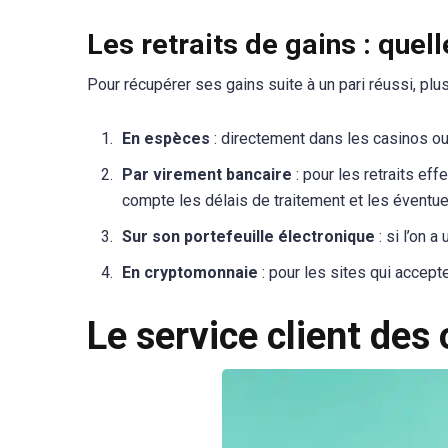
Les retraits de gains : quel
Pour récupérer ses gains suite à un pari réussi, plu
En espèces
: directement dans les casinos ou 
Par virement bancaire
: pour les retraits ef
compte les délais de traitement et les éventuel
Sur son portefeuille électronique
: si l’on 
En cryptomonnaie
: pour les sites qui accepte
Le service client des