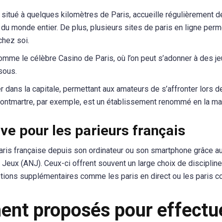
situé à quelques kilomètres de Paris, accueille régulièrement d
 du monde entier. De plus, plusieurs sites de paris en ligne perm
chez soi.
omme le célèbre Casino de Paris, où l’on peut s’adonner à des je
 sous.
 dans la capitale, permettant aux amateurs de s’affronter lors d
ontmartre, par exemple, est un établissement renommé en la mat
tive pour les parieurs français
 paris française depuis son ordinateur ou son smartphone grâce a
s Jeux (ANJ). Ceux-ci offrent souvent un large choix de disciplin
options supplémentaires comme les paris en direct ou les paris 
ent proposés pour effectu