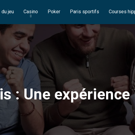
 du jeu
Casino
Poker
Paris sportifs
Courses hip
is : Une expérience 