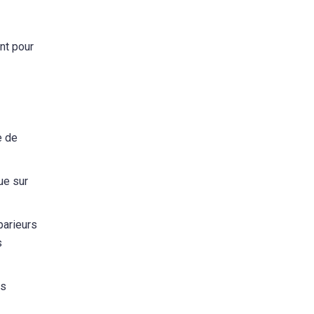
nt pour
e de
ue sur
parieurs
s
es