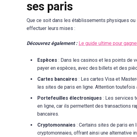
ses paris
Que ce soit dans les établissements physiques ou 
effectuer leurs mises :
Découvrez également :
Le guide ultime pour gagner
Espèces
: Dans les casinos et les points de v
payer en espèces, avec des billets et des piè
Cartes bancaires
: Les cartes Visa et Master
les sites de paris en ligne. Attention toutefois
Portefeuilles électroniques
: Les services t
en ligne, car ils permettent des transactions
bancaires.
Cryptomonnaies
: Certains sites de paris en
cryptomonnaies, offrant ainsi une alternative 