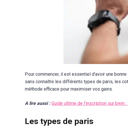
Pour commencer, il est essentiel d’avoir une bonne
sans connaître les différents types de paris, les cot
méthode efficace pour maximiser vos gains.
A lire aussi :
Guide ultime de l'inscription sur bwin 
Les types de paris