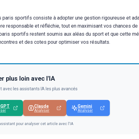
os paris sportifs consiste à adopter une gestion rigoureuse et a
ière responsable et réfléchie, tout en maximisant vos chances de
 paris sportifs restent soumis aux aléas du sport et que cette m
ncontres et des cotes pour optimiser vos résultats.
er plus loin avec l'IA
t avec les assistants IA les plus avancés
tGPT
Claude
Gemini
yser
Analyser
Analyser
ssistant pour analyser cet article avec l'IA