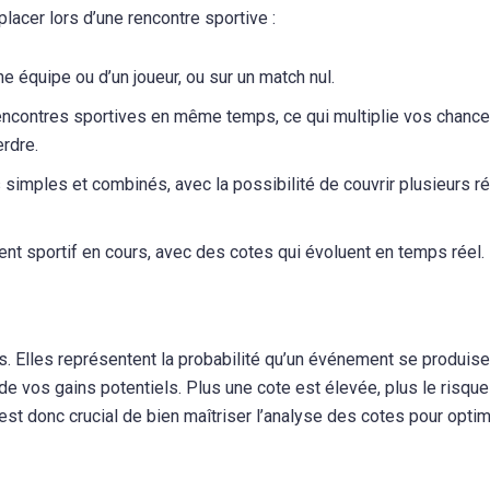
lacer lors d’une rencontre sportive :
e équipe ou d’un joueur, ou sur un match nul.
encontres sportives en même temps, ce qui multiplie vos chanc
rdre.
simples et combinés, avec la possibilité de couvrir plusieurs ré
t sportif en cours, avec des cotes qui évoluent en temps réel.
s. Elles représentent la probabilité qu’un événement se produise
de vos gains potentiels. Plus une cote est élevée, plus le risque
est donc crucial de bien maîtriser l’analyse des cotes pour opti