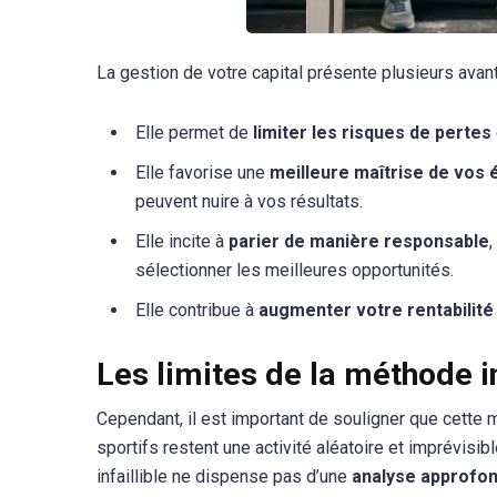
La gestion de votre capital présente plusieurs avan
Elle permet de
limiter les risques de pertes
Elle favorise une
meilleure maîtrise de vos
peuvent nuire à vos résultats.
Elle incite à
parier de manière responsable
,
sélectionner les meilleures opportunités.
Elle contribue à
augmenter votre rentabilité
Les limites de la méthode in
Cependant, il est important de souligner que cette 
sportifs restent une activité aléatoire et imprévisib
infaillible ne dispense pas d’une
analyse approfon