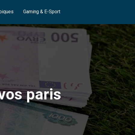
piques
Gaming & E-Sport
 vos paris