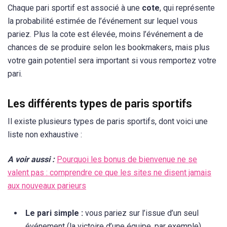
Chaque pari sportif est associé à une
cote
, qui représente
la probabilité estimée de l’événement sur lequel vous
pariez. Plus la cote est élevée, moins l’événement a de
chances de se produire selon les bookmakers, mais plus
votre gain potentiel sera important si vous remportez votre
pari.
Les différents types de paris sportifs
Il existe plusieurs types de paris sportifs, dont voici une
liste non exhaustive :
A voir aussi :
Pourquoi les bonus de bienvenue ne se
valent pas : comprendre ce que les sites ne disent jamais
aux nouveaux parieurs
Le pari simple :
vous pariez sur l’issue d’un seul
événement (la victoire d’une équipe, par exemple).