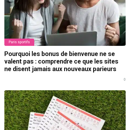
Paris sportifs
Pourquoi les bonus de bienvenue ne se
valent pas : comprendre ce que les sites
ne disent jamais aux nouveaux parieurs
0