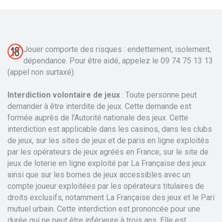
Jouer comporte des risques : endettement, isolement,
dépendance. Pour être aidé, appelez le 09 74 75 13 13
(appel non surtaxé).
Interdiction volontaire de jeux
: Toute personne peut
demander à être interdite de jeux. Cette demande est
formée auprès de l’Autorité nationale des jeux. Cette
interdiction est applicable dans les casinos, dans les clubs
de jeux, sur les sites de jeux et de paris en ligne exploités
par les opérateurs de jeux agréés en France, sur le site de
jeux de loterie en ligne exploité par La Française des jeux
ainsi que sur les bornes de jeux accessibles avec un
compte joueur exploitées par les opérateurs titulaires de
droits exclusifs, notamment La Française des jeux et le Pari
mutuel urbain. Cette interdiction est prononcée pour une
durée qui ne peut être inférieure à trois ans. Elle est