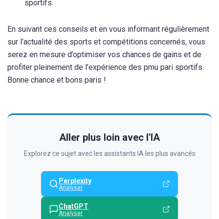
sportifs.
En suivant ces conseils et en vous informant régulièrement
sur l’actualité des sports et compétitions concernés, vous
serez en mesure d’optimiser vos chances de gains et de
profiter pleinement de l’expérience des pmu pari sportifs.
Bonne chance et bons paris !
Aller plus loin avec l'IA
Explorez ce sujet avec les assistants IA les plus avancés
Perplexity
Analyser
ChatGPT
Analyser