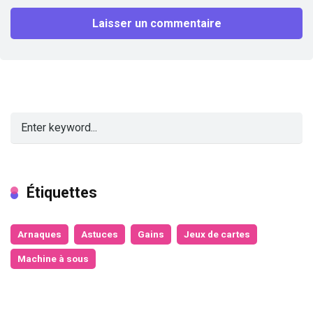
Étiquettes
Arnaques
Astuces
Gains
Jeux de cartes
Machine à sous