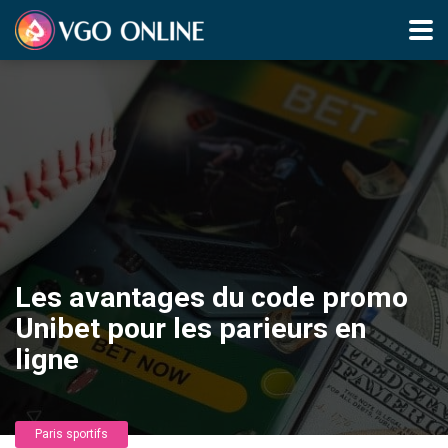
Les avantages du code promo
Unibet pour les parieurs en
ligne
Paris sportifs