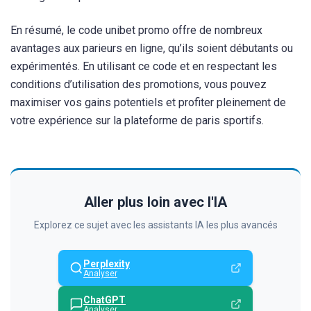
En résumé, le code unibet promo offre de nombreux
avantages aux parieurs en ligne, qu’ils soient débutants ou
expérimentés. En utilisant ce code et en respectant les
conditions d’utilisation des promotions, vous pouvez
maximiser vos gains potentiels et profiter pleinement de
votre expérience sur la plateforme de paris sportifs.
Aller plus loin avec l'IA
Explorez ce sujet avec les assistants IA les plus avancés
Perplexity
Analyser
ChatGPT
Analyser