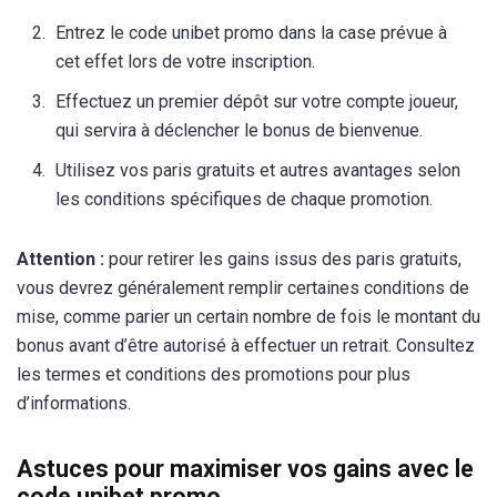
Entrez le code unibet promo dans la case prévue à
cet effet lors de votre inscription.
Effectuez un premier dépôt sur votre compte joueur,
qui servira à déclencher le bonus de bienvenue.
Utilisez vos paris gratuits et autres avantages selon
les conditions spécifiques de chaque promotion.
Attention :
pour retirer les gains issus des paris gratuits,
vous devrez généralement remplir certaines conditions de
mise, comme parier un certain nombre de fois le montant du
bonus avant d’être autorisé à effectuer un retrait. Consultez
les termes et conditions des promotions pour plus
d’informations.
Astuces pour maximiser vos gains avec le
code unibet promo