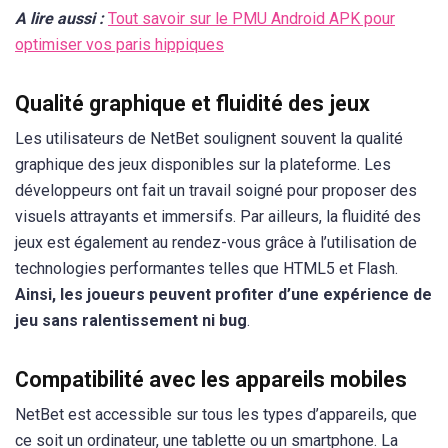
A lire aussi :
Tout savoir sur le PMU Android APK pour
optimiser vos paris hippiques
Qualité graphique et fluidité des jeux
Les utilisateurs de NetBet soulignent souvent la qualité
graphique des jeux disponibles sur la plateforme. Les
développeurs ont fait un travail soigné pour proposer des
visuels attrayants et immersifs. Par ailleurs, la fluidité des
jeux est également au rendez-vous grâce à l’utilisation de
technologies performantes telles que HTML5 et Flash.
Ainsi, les joueurs peuvent profiter d’une expérience de
jeu sans ralentissement ni bug
.
Compatibilité avec les appareils mobiles
NetBet est accessible sur tous les types d’appareils, que
ce soit un ordinateur, une tablette ou un smartphone. La