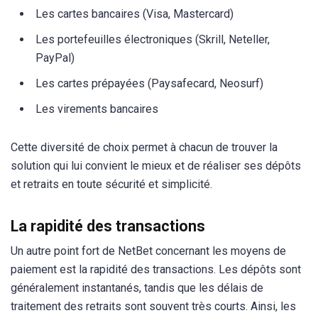
Les cartes bancaires (Visa, Mastercard)
Les portefeuilles électroniques (Skrill, Neteller,
PayPal)
Les cartes prépayées (Paysafecard, Neosurf)
Les virements bancaires
Cette diversité de choix permet à chacun de trouver la
solution qui lui convient le mieux et de réaliser ses dépôts
et retraits en toute sécurité et simplicité.
La rapidité des transactions
Un autre point fort de NetBet concernant les moyens de
paiement est la rapidité des transactions. Les dépôts sont
généralement instantanés, tandis que les délais de
traitement des retraits sont souvent très courts. Ainsi, les