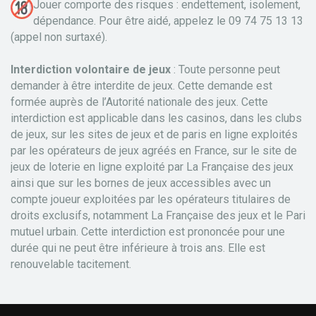
Jouer comporte des risques : endettement, isolement,
dépendance. Pour être aidé, appelez le 09 74 75 13 13
(appel non surtaxé).
Interdiction volontaire de jeux
: Toute personne peut
demander à être interdite de jeux. Cette demande est
formée auprès de l’Autorité nationale des jeux. Cette
interdiction est applicable dans les casinos, dans les clubs
de jeux, sur les sites de jeux et de paris en ligne exploités
par les opérateurs de jeux agréés en France, sur le site de
jeux de loterie en ligne exploité par La Française des jeux
ainsi que sur les bornes de jeux accessibles avec un
compte joueur exploitées par les opérateurs titulaires de
droits exclusifs, notamment La Française des jeux et le Pari
mutuel urbain. Cette interdiction est prononcée pour une
durée qui ne peut être inférieure à trois ans. Elle est
renouvelable tacitement.