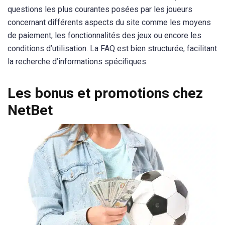
questions les plus courantes posées par les joueurs
concernant différents aspects du site comme les moyens
de paiement, les fonctionnalités des jeux ou encore les
conditions d’utilisation. La FAQ est bien structurée, facilitant
la recherche d’informations spécifiques.
Les bonus et promotions chez
NetBet