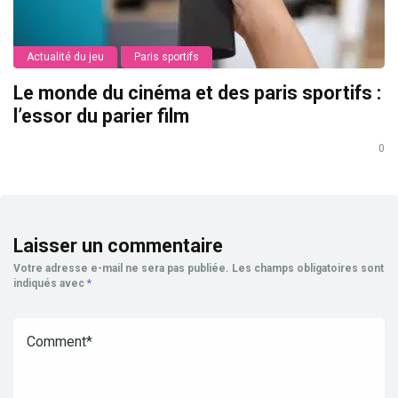
Actualité du jeu
Paris sportifs
Le monde du cinéma et des paris sportifs :
l’essor du parier film
0
Laisser un commentaire
Votre adresse e-mail ne sera pas publiée.
Les champs obligatoires sont
indiqués avec
*