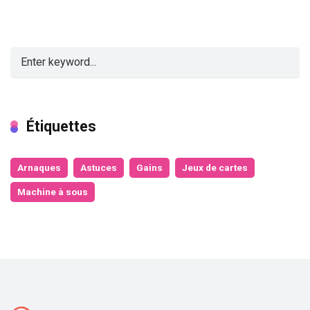
Étiquettes
Arnaques
Astuces
Gains
Jeux de cartes
Machine à sous