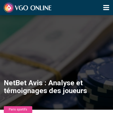
NetBet Avis : Analyse et
témoignages des joueurs
Paris sportifs