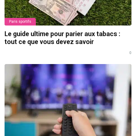
Paris sportifs
Le guide ultime pour parier aux tabacs :
tout ce que vous devez savoir
0