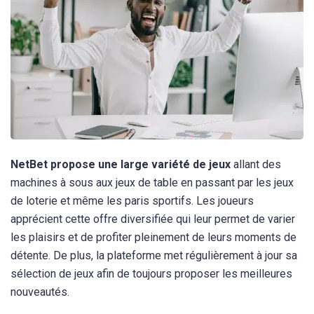
NetBet propose une large variété de jeux
allant des
machines à sous aux jeux de table en passant par les jeux
de loterie et même les paris sportifs. Les joueurs
apprécient cette offre diversifiée qui leur permet de varier
les plaisirs et de profiter pleinement de leurs moments de
détente. De plus, la plateforme met régulièrement à jour sa
sélection de jeux afin de toujours proposer les meilleures
nouveautés.