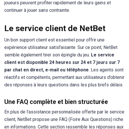
joueurs peuvent profiter rapidement de leurs gains et
continuer à jouer sans contrainte.
Le service client de NetBet
Un bon support client est essentiel pour offrir une
expérience utilisateur satisfaisante. Sur ce point, NetBet
semble également tirer son épingle du jeu.
Le service
client est disponible 24 heures sur 24 et 7 jours sur 7
par chat en direct, e-mail ou téléphone
. Les agents sont
réactifs et compétents, permettant aux utilisateurs d’obtenir
des réponses à leurs questions dans les plus brefs délais.
Une FAQ complète et bien structurée
En plus de l’assistance personnalisée offerte par le service
client, NetBet propose une FAQ (Foire Aux Questions) riche
en informations. Cette section rassemble les réponses aux