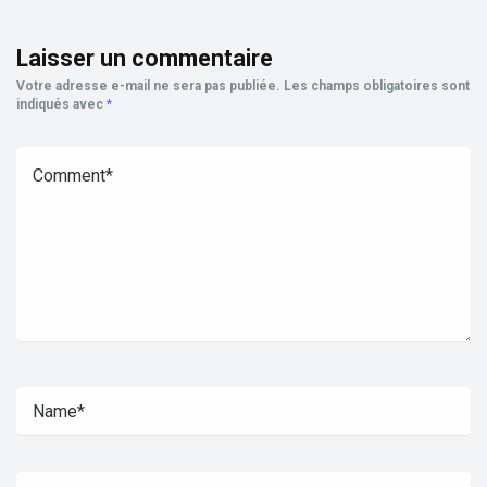
Laisser un commentaire
Votre adresse e-mail ne sera pas publiée.
Les champs obligatoires sont
indiqués avec
*