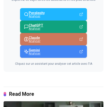
Perplexity
Analyser
ChatGPT
Analyser
Claude
Analyser
Gemini
Analyser
Cliquez sur un assistant pour analyser cet article avec l'IA
Read More