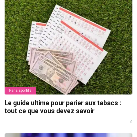
Paris sportifs
Le guide ultime pour parier aux tabacs :
tout ce que vous devez savoir
0