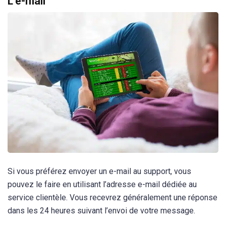
L’e-mail
Si vous préférez envoyer un e-mail au support, vous
pouvez le faire en utilisant l’adresse e-mail dédiée au
service clientèle. Vous recevrez généralement une réponse
dans les 24 heures suivant l’envoi de votre message.