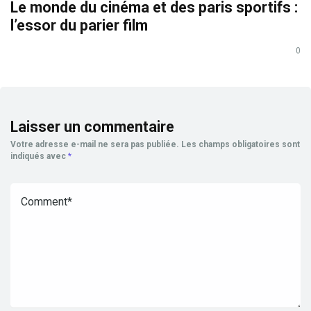
Le monde du cinéma et des paris sportifs :
l’essor du parier film
0
Laisser un commentaire
Votre adresse e-mail ne sera pas publiée.
Les champs obligatoires sont
indiqués avec
*