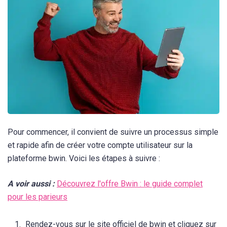
Pour commencer, il convient de suivre un processus simple
et rapide afin de créer votre compte utilisateur sur la
plateforme bwin. Voici les étapes à suivre :
A voir aussi :
Découvrez l'offre Bwin : le guide complet
pour les parieurs
Rendez-vous sur le site officiel de bwin et cliquez sur