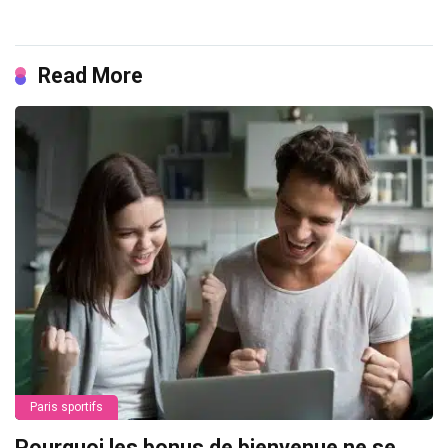
Read More
Paris sportifs
Pourquoi les bonus de bienvenue ne se