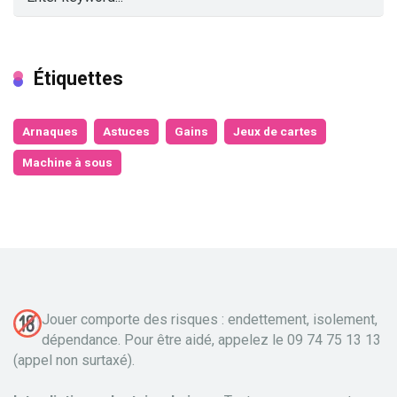
Étiquettes
Arnaques
Astuces
Gains
Jeux de cartes
Machine à sous
Jouer comporte des risques : endettement, isolement,
dépendance. Pour être aidé, appelez le 09 74 75 13 13
(appel non surtaxé).