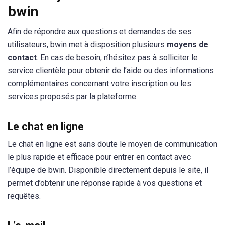
bwin
Afin de répondre aux questions et demandes de ses
utilisateurs, bwin met à disposition plusieurs
moyens de
contact
. En cas de besoin, n’hésitez pas à solliciter le
service clientèle pour obtenir de l’aide ou des informations
complémentaires concernant votre inscription ou les
services proposés par la plateforme.
Le chat en ligne
Le chat en ligne est sans doute le moyen de communication
le plus rapide et efficace pour entrer en contact avec
l’équipe de bwin. Disponible directement depuis le site, il
permet d’obtenir une réponse rapide à vos questions et
requêtes.