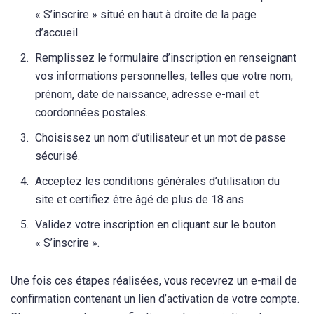
« S’inscrire » situé en haut à droite de la page
d’accueil.
Remplissez le formulaire d’inscription en renseignant
vos informations personnelles, telles que votre nom,
prénom, date de naissance, adresse e-mail et
coordonnées postales.
Choisissez un nom d’utilisateur et un mot de passe
sécurisé.
Acceptez les conditions générales d’utilisation du
site et certifiez être âgé de plus de 18 ans.
Validez votre inscription en cliquant sur le bouton
« S’inscrire ».
Une fois ces étapes réalisées, vous recevrez un e-mail de
confirmation contenant un lien d’activation de votre compte.