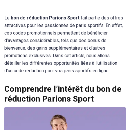
Le
bon de réduction Parions Sport
fait partie des offres
attractives pour les passionnés de paris sportifs. En effet,
ces codes promotionnels permettent de bénéficier
d’avantages considérables, tels que des bonus de
bienvenue, des gains supplémentaires et d’autres
promotions exclusives. Dans cet article, nous allons
détailler les différentes opportunités liées à l’utilisation
d’un code réduction pour vos paris sportifs en ligne.
Comprendre l’intérêt du bon de
réduction Parions Sport