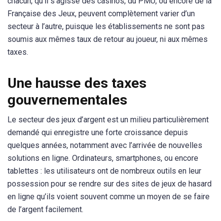
chacun, qu’il s’agisse des casinos, du PMU, ou encore de la
Française des Jeux, peuvent complètement varier d’un
secteur à l’autre, puisque les établissements ne sont pas
soumis aux mêmes taux de retour au joueur, ni aux mêmes
taxes.
Une hausse des taxes
gouvernementales
Le secteur des jeux d’argent est un milieu particulièrement
demandé qui enregistre une forte croissance depuis
quelques années, notamment avec l’arrivée de nouvelles
solutions en ligne. Ordinateurs, smartphones, ou encore
tablettes : les utilisateurs ont de nombreux outils en leur
possession pour se rendre sur des sites de jeux de hasard
en ligne qu’ils voient souvent comme un moyen de se faire
de l’argent facilement.