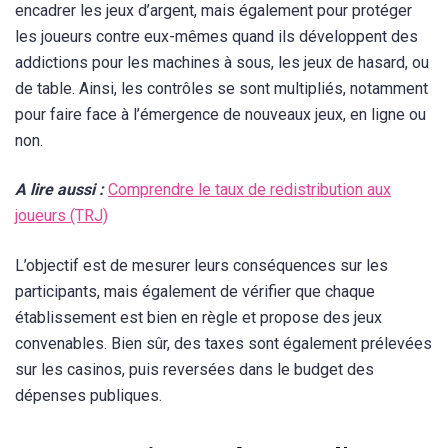
encadrer les jeux d’argent, mais également pour protéger
les joueurs contre eux-mêmes quand ils développent des
addictions pour les machines à sous, les jeux de hasard, ou
de table. Ainsi, les contrôles se sont multipliés, notamment
pour faire face à l’émergence de nouveaux jeux, en ligne ou
non.
A lire aussi :
Comprendre le taux de redistribution aux
joueurs (TRJ)
L’objectif est de mesurer leurs conséquences sur les
participants, mais également de vérifier que chaque
établissement est bien en règle et propose des jeux
convenables. Bien sûr, des taxes sont également prélevées
sur les casinos, puis reversées dans le budget des
dépenses publiques.