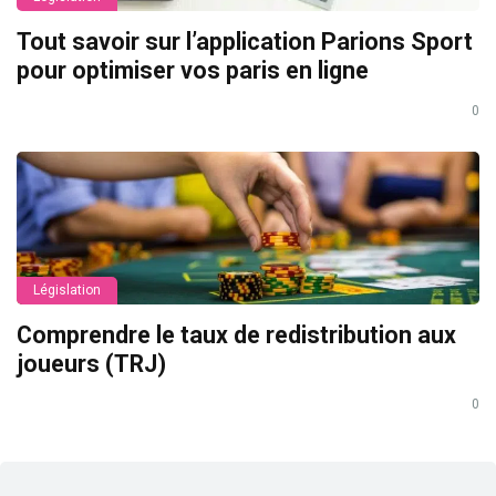
Tout savoir sur l’application Parions Sport
pour optimiser vos paris en ligne
0
Législation
Comprendre le taux de redistribution aux
joueurs (TRJ)
0