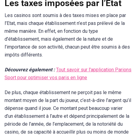
Les taxes imposées par l’Etat
Les casinos sont soumis à des taxes mises en place par
l’Etat, mais chaque établissement n’est pas prélevé de la
même manière. En effet, en fonction du type
d’établissement, mais également de la nature et de
l’importance de son activité, chacun peut être soumis à des
impôts différents.
Découvrez également :
Tout savoir sur l'application Parions
Sport pour optimiser vos paris en ligne
De plus, chaque établissement ne perçoit pas le même
montant moyen de la part du joueur, c’est-à-dire l’argent qu’il
dépense quand il joue. Ce montant peut beaucoup varier
d’un établissement à l’autre et dépend principalement de la
période de l’année, de l’emplacement, de la notoriété du
casino, de sa capacité à accueillir plus ou moins de monde