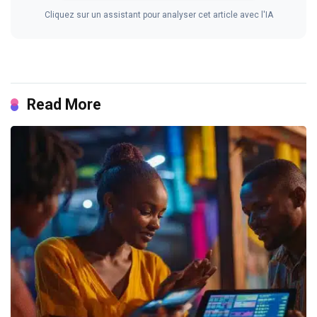
Cliquez sur un assistant pour analyser cet article avec l'IA
Read More