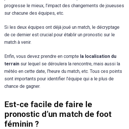
progresse le mieux, l’impact des changements de joueuses
sur chacune des équipes, etc.
Si les deux équipes ont déjà joué un match, le décryptage
de ce dernier est crucial pour établir un pronostic sur le
match à venir.
Enfin, vous devez prendre en compte
la localisation du
terrain
sur lequel se déroulera la rencontre, mais aussi la
météo en cette date, l’heure du match, etc. Tous ces points
sont importants pour identifier l’équipe qui a le plus de
chance de gagner.
Est-ce facile de faire le
pronostic d’un match de foot
féminin ?