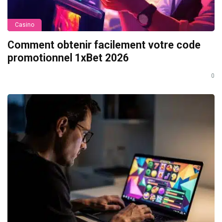
Casino
Comment obtenir facilement votre code
promotionnel 1xBet 2026
0