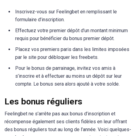
Inscrivez-vous sur Feelingbet en remplissant le
formulaire d’inscription.
Effectuez votre premier dépôt d’un montant minimum
requis pour bénéficier du bonus premier dépôt.
Placez vos premiers paris dans les limites imposées
par le site pour débloquer les freebets.
Pour le bonus de parrainage, invitez vos amis à
s’inscrire et à effectuer au moins un dépôt sur leur
compte. Le bonus sera alors ajouté à votre solde.
Les bonus réguliers
Feelingbet ne s’arrête pas aux bonus d’inscription et
récompense également ses clients fidèles en leur offrant
des bonus réguliers tout au long de l’année. Voici quelques-