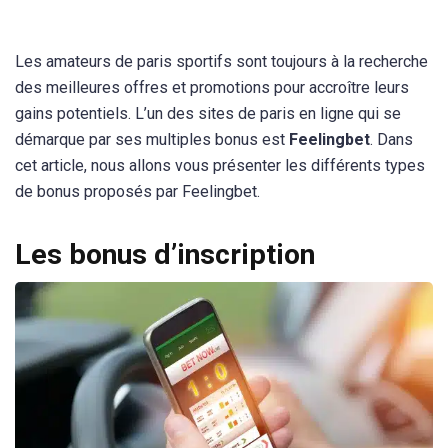
Les amateurs de paris sportifs sont toujours à la recherche
des meilleures offres et promotions pour accroître leurs
gains potentiels. L’un des sites de paris en ligne qui se
démarque par ses multiples bonus est
Feelingbet
. Dans
cet article, nous allons vous présenter les différents types
de bonus proposés par Feelingbet.
Les bonus d’inscription