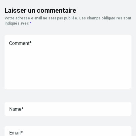
Laisser un commentaire
Votre adresse e-mail ne sera pas publiée.
Les champs obligatoires sont
indiqués avec
*