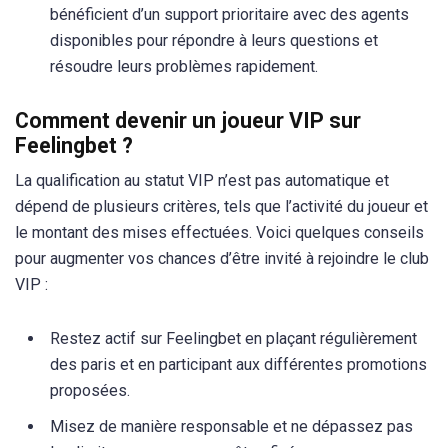
bénéficient d’un support prioritaire avec des agents
disponibles pour répondre à leurs questions et
résoudre leurs problèmes rapidement.
Comment devenir un joueur VIP sur
Feelingbet ?
La qualification au statut VIP n’est pas automatique et
dépend de plusieurs critères, tels que l’activité du joueur et
le montant des mises effectuées. Voici quelques conseils
pour augmenter vos chances d’être invité à rejoindre le club
VIP :
Restez actif sur Feelingbet en plaçant régulièrement
des paris et en participant aux différentes promotions
proposées.
Misez de manière responsable et ne dépassez pas