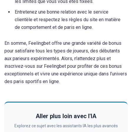
les limites que vous vous êtes fixées.
Entretenez une bonne relation avec le service
clientèle et respectez les règles du site en matière
de comportement et de paris en ligne.
En somme, Feelingbet offre une grande variété de bonus
pour satisfaire tous les types de joueurs, des débutants
aux parieurs expérimentés. Alors, n’attendez plus et
inscrivez-vous sur Feelingbet pour profiter de ces bonus
exceptionnels et vivre une expérience unique dans l’univers
des paris sportifs en ligne.
Aller plus loin avec l'IA
Explorez ce sujet avec les assistants IA les plus avancés