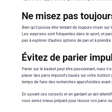
Ne misez pas toujours
Bien qu’il puisse être tentant de toujours miser sur
Les surprises sont fréquentes dans le sport, et pari
pas à explorer d’autres options de pari et à prend
Évitez de parier imp
Parier sur le basket peut être passionnant, mais il e
placer des paris impulsifs basés sur votre instinct
temps de faire des recherches approfondies avant d
En suivant ces conseils et en gardant un œil attenti
vous serez mieux préparé pour réussir vos paris su