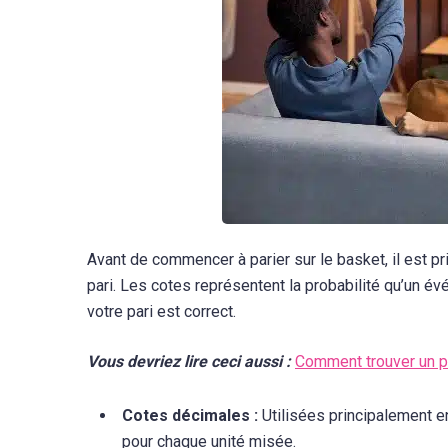
Avant de commencer à parier sur le basket, il est 
pari. Les cotes représentent la probabilité qu’un 
votre pari est correct.
Vous devriez lire ceci aussi :
Comment trouver un p
Cotes décimales :
Utilisées principalement e
pour chaque unité misée.