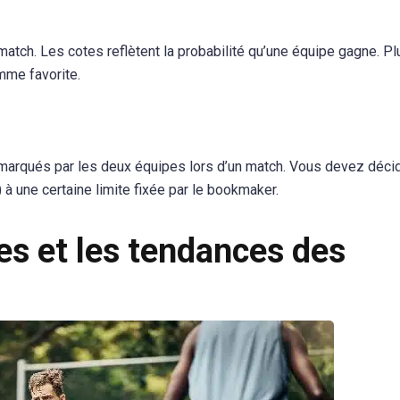
e match. Les cotes reflètent la probabilité qu’une équipe gagne. Pl
mme favorite.
 marqués par les deux équipes lors d’un match. Vous devez décid
) à une certaine limite fixée par le bookmaker.
ues et les tendances des