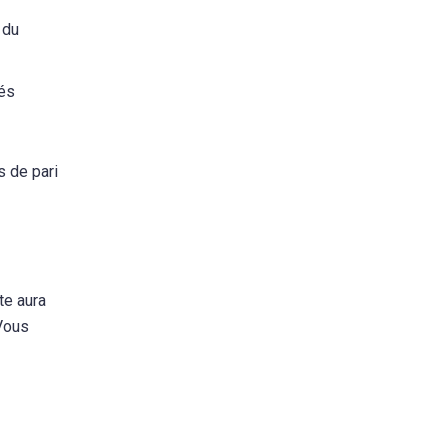
 du
tés
s de pari
te aura
 Vous