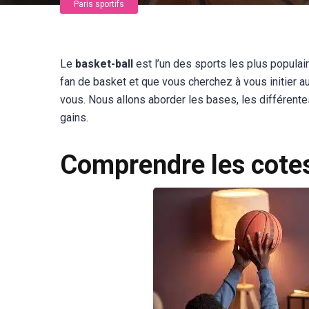
Paris sportifs
Le
basket-ball
est l’un des sports les plus populai
fan de basket et que vous cherchez à vous initier au
vous. Nous allons aborder les bases, les différent
gains.
Comprendre les cotes 