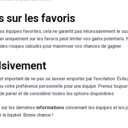
 sur les favoris
 les équipes favorites, cela ne garantit pas nécessairement le su
er uniquement sur les favoris peut limiter vos gains potentiels. 
re des risques calculés pour maximiser vos chances de gagner.
ulsivement
st important de ne pas se laisser emporter par l’excitation. Évite
 ou votre préférence personnelle pour une équipe. Prenez toujour
e parier et de considérer toutes les options disponibles.
f sur les dernières
informations
concernant les équipes et les j
r le basket. Bonne chance !