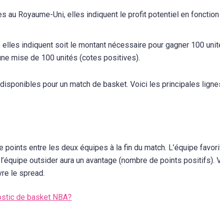
s au Royaume-Uni, elles indiquent le profit potentiel en fonction
, elles indiquent soit le montant nécessaire pour gagner 100 uni
une mise de 100 unités (cotes positives).
 disponibles pour un match de basket. Voici les principales ligne
e points entre les deux équipes à la fin du match. L’équipe favori
l’équipe outsider aura un avantage (nombre de points positifs).
re le spread.
ostic de basket NBA?