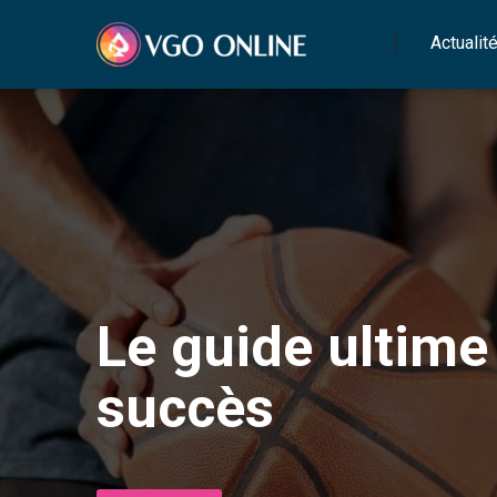
Actualité
Le guide ultime
succès