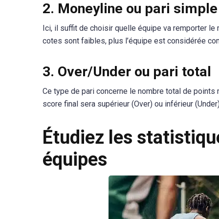
2. Moneyline ou pari simple
Ici, il suffit de choisir quelle équipe va remporter l
cotes sont faibles, plus l’équipe est considérée co
3. Over/Under ou pari total
Ce type de pari concerne le nombre total de points
score final sera supérieur (Over) ou inférieur (Under
Étudiez les statistiq
équipes