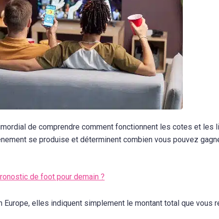
primordial de comprendre comment fonctionnent les cotes et les 
événement se produise et déterminent combien vous pouvez gagne
ronostic de foot pour demain ?
n Europe, elles indiquent simplement le montant total que vous 