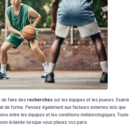
l de faire des
recherches
sur les équipes et les joueurs. Exami
état de forme. Pensez également aux facteurs externes tels que
tions entre les équipes et les conditions météorologiques. Tout
sion éclairée lorsque vous placez vos paris.