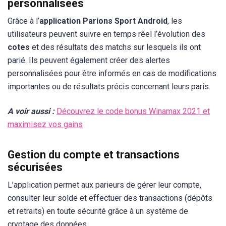
personnalisées
Grâce à l’
application Parions Sport Android
, les
utilisateurs peuvent suivre en temps réel l’évolution des
cotes
et des résultats des matchs sur lesquels ils ont
parié. Ils peuvent également créer des alertes
personnalisées pour être informés en cas de modifications
importantes ou de résultats précis concernant leurs paris.
A voir aussi :
Découvrez le code bonus Winamax 2021 et
maximisez vos gains
Gestion du compte et transactions
sécurisées
L’application permet aux parieurs de gérer leur compte,
consulter leur solde et effectuer des transactions (dépôts
et retraits) en toute sécurité grâce à un système de
cryptage des données.