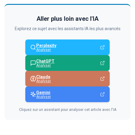
Aller plus loin avec l'IA
Explorez ce sujet avec les assistants IA les plus avancés
Perplexity
Analyser
ChatGPT
Analyser
Claude
Analyser
Gemini
Analyser
Cliquez sur un assistant pour analyser cet article avec l'IA