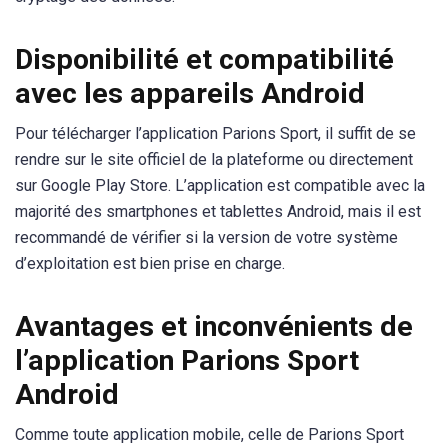
Disponibilité et compatibilité
avec les appareils Android
Pour télécharger l’application Parions Sport, il suffit de se
rendre sur le site officiel de la plateforme ou directement
sur Google Play Store. L’application est compatible avec la
majorité des smartphones et tablettes Android, mais il est
recommandé de vérifier si la version de votre système
d’exploitation est bien prise en charge.
Avantages et inconvénients de
l’application Parions Sport
Android
Comme toute application mobile, celle de Parions Sport