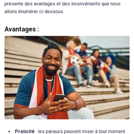
présente des avantages et des inconvénients que nous
allons énumérer ci-dessous.
Avantages :
Praticité
: les parieurs peuvent miser à tout moment