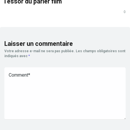
l’essor du parier film
0
Laisser un commentaire
Votre adresse e-mail ne sera pas publiée.
Les champs obligatoires sont
indiqués avec
*