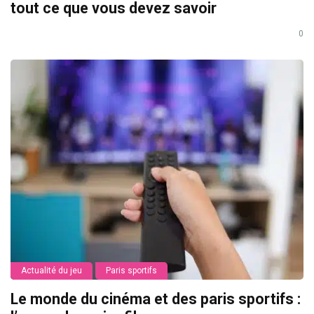
tout ce que vous devez savoir
0
Actualité du jeu
Paris sportifs
Le monde du cinéma et des paris sportifs :