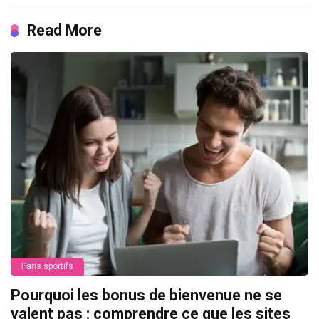
Read More
Paris sportifs
Pourquoi les bonus de bienvenue ne se
valent pas : comprendre ce que les sites