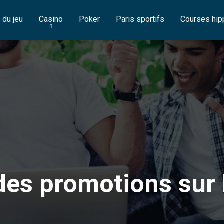
 du jeu
Casino
Poker
Paris sportifs
Courses hip
des promotions sur 