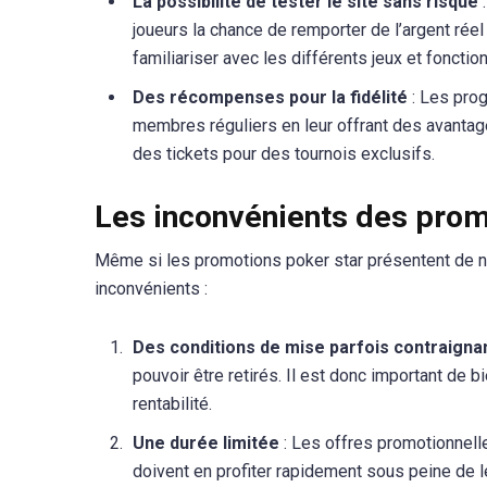
La possibilité de tester le site sans risque
:
joueurs la chance de remporter de l’argent réel
familiariser avec les différents jeux et fonctio
Des récompenses pour la fidélité
: Les pro
membres réguliers en leur offrant des avant
des tickets pour des tournois exclusifs.
Les inconvénients des pro
Même si les promotions poker star présentent de n
inconvénients :
Des conditions de mise parfois contraigna
pouvoir être retirés. Il est donc important de 
rentabilité.
Une durée limitée
: Les offres promotionnell
doivent en profiter rapidement sous peine de le