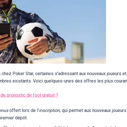
 chez Poker Star, certaines s’adressant aux nouveaux joueurs et
bres existants. Voici quelques-unes des offres les plus couran
 de pronostic de foot gratuit ?
onus
offert lors de l’
inscription
, qui permet aux nouveaux joueurs
premier dépôt.