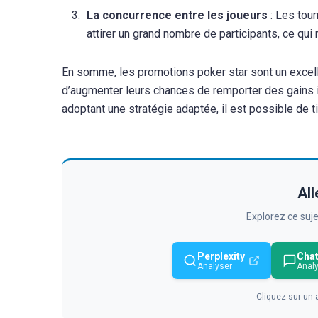
La concurrence entre les joueurs
: Les tour
attirer un grand nombre de participants, ce qui re
En somme, les promotions poker star sont un excell
d’augmenter leurs chances de remporter des gains im
adoptant une stratégie adaptée, il est possible de 
All
Explorez ce suje
Perplexity
Cha
Analyser
Anal
Cliquez sur un a