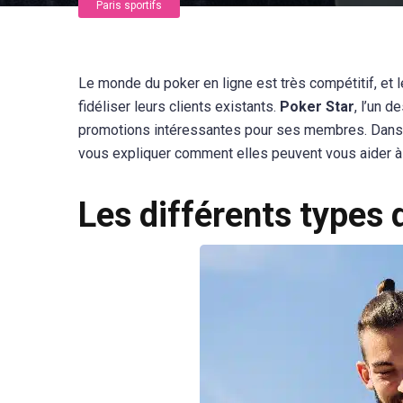
Paris sportifs
Le monde du poker en ligne est très compétitif, et 
fidéliser leurs clients existants.
Poker Star
, l’un 
promotions intéressantes pour ses membres. Dans ce
vous expliquer comment elles peuvent vous aider à
Les différents types