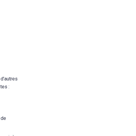
 d’autres
tes :
 de