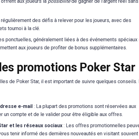
 offrent aux joueurs la
possibilité
de gagner de l’argent réel sans 
régulièrement des défis à relever pour les joueurs, avec des
s tournoi à la clé.
ffres ponctuelles, généralement liées à des événements spéciaux 
mettent aux joueurs de profiter de bonus supplémentaires.
des promotions Poker Star
les de Poker Star, il est important de suivre quelques conseils. 
adresse e-mail
: La plupart des promotions sont réservées aux
r un compte et de le valider pour être éligible aux offres.
tar et les réseaux sociaux
: Les offres promotionnelles peuv
us tenir informé des dernières nouveautés en visitant souvent 