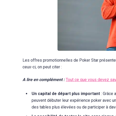
Les offres promotionnelles de Poker Star présente
ceux-ci, on peut citer :
A lire en complément :
Tout ce que vous devez savoi
Un capital de départ plus important
: Grâce 
peuvent débuter leur expérience poker avec un
des tables plus élevées ou de participer à dav