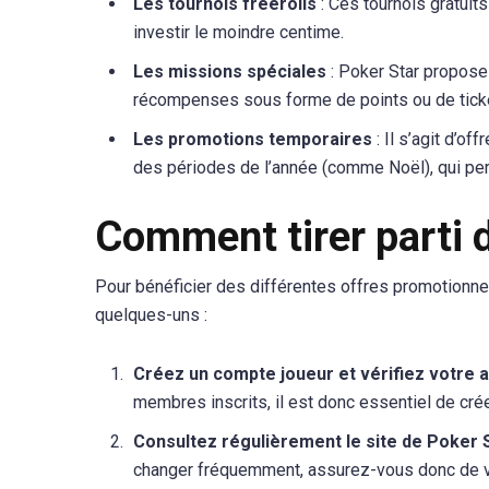
Les tournois freerolls
: Ces tournois gratuits
investir le moindre centime.
Les missions spéciales
: Poker Star propose 
récompenses sous forme de points ou de ticket
Les promotions temporaires
: Il s’agit d’o
des périodes de l’année (comme Noël), qui per
Comment tirer parti 
Pour bénéficier des différentes offres promotionnel
quelques-uns :
Créez un compte joueur et vérifiez votre 
membres inscrits, il est donc essentiel de crée
Consultez régulièrement le site de Poker S
changer fréquemment, assurez-vous donc de vo