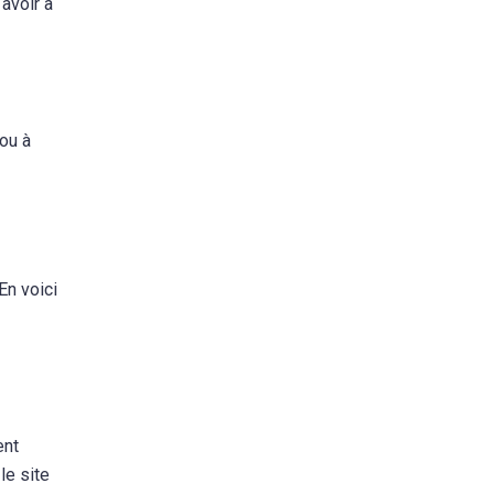
avoir à
ou à
En voici
ent
le site