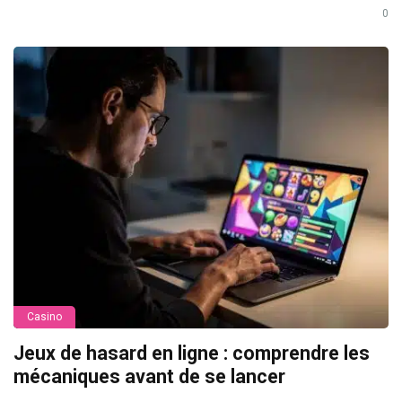
0
Casino
Jeux de hasard en ligne : comprendre les
mécaniques avant de se lancer