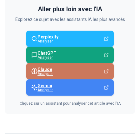
Aller plus loin avec l'IA
Explorez ce sujet avec les assistants IA les plus avancés
Perplexity
Analyser
ChatGPT
Analyser
Claude
Analyser
Gemini
Analyser
Cliquez sur un assistant pour analyser cet article avec l'IA