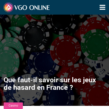
Que faut-il savoir sur les jeux
de hasard en France ?
Casino