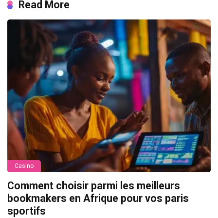
Read More
Casino
Comment choisir parmi les meilleurs
bookmakers en Afrique pour vos paris
sportifs