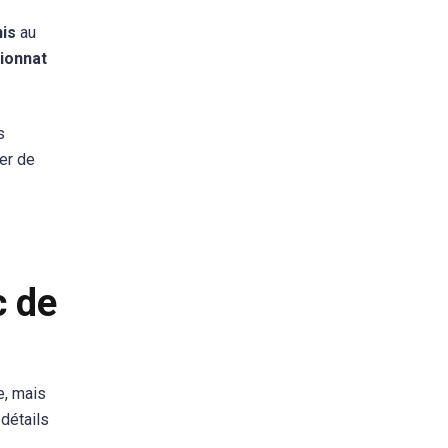
his
au
ionnat
s
ter de
c de
e, mais
 détails