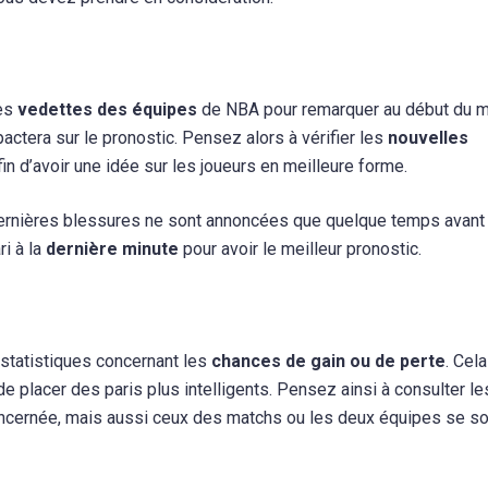
les
vedettes des équipes
de NBA pour remarquer au début du 
actera sur le pronostic. Pensez alors à vérifier les
nouvelles
n d’avoir une idée sur les joueurs en meilleure forme.
s dernières blessures ne sont annoncées que quelque temps avant
ri à la
dernière minute
pour avoir le meilleur pronostic.
 statistiques concernant les
chances de gain ou de perte
. Cel
de placer des paris plus intelligents. Pensez ainsi à consulter le
oncernée, mais aussi ceux des matchs ou les deux équipes se so