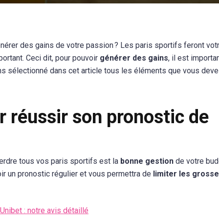
érer des gains de votre passion ? Les paris sportifs feront vot
ortant. Ceci dit, pour pouvoir
générer des gains
, il est importa
ns sélectionné dans cet article tous les éléments que vous dev
r réussir son pronostic de
erdre tous vos paris sportifs est la
bonne gestion
de votre bud
oir un pronostic régulier et vous permettra de
limiter les gross
nibet : notre avis détaillé