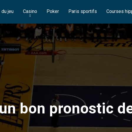
 du jeu
Casino
Poker
Paris sportifs
Courses hip
un bon pronostic d