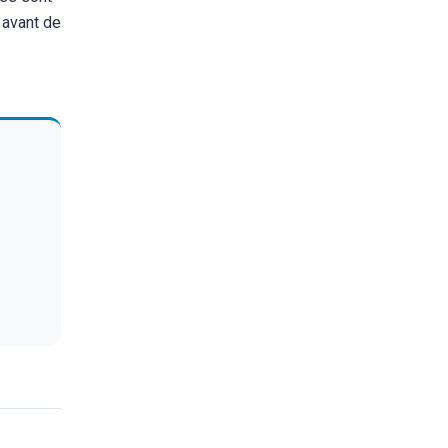
 avant de