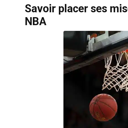
Savoir placer ses mis
NBA