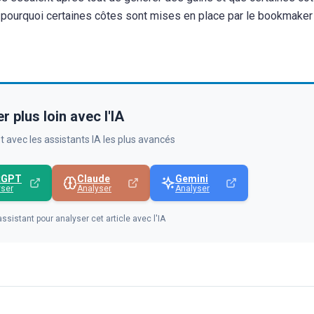
pourquoi certaines côtes sont mises en place par le bookmaker
er plus loin avec l'IA
t avec les assistants IA les plus avancés
tGPT
Claude
Gemini
yser
Analyser
Analyser
ssistant pour analyser cet article avec l'IA