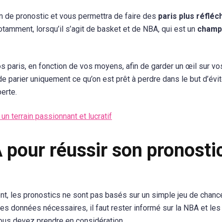
an de pronostic et vous permettra de faire des
paris plus réfléc
otamment, lorsqu’il s’agit de basket et de NBA, qui est un
champ
os paris, en fonction de vos moyens, afin de garder un œil sur vo
e parier uniquement ce qu’on est prêt à perdre dans le but d’évi
erte.
 un terrain passionnant et lucratif
 pour réussir son pronosti
t, les pronostics ne sont pas basés sur un simple jeu de chanc
les données nécessaires, il faut rester informé sur la NBA et les
 vous devez prendre en considération.