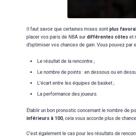
Il faut savoir que certaines mises sont
plus favora
placer vos paris de NBA sur
différentes côtes
et 
d’optimiser vos chances de gain. Vous pouvez par e
Le résultat de la rencontre ;
Le nombre de points : en dessous ou en dessu
L’écart entre les équipes de basket ;
La performance des joueurs.
Établir un bon pronostic concernant le nombre de po
inférieurs à 100
, cela vous accorde plus de chance
C’est également le cas pour les résultats de renco