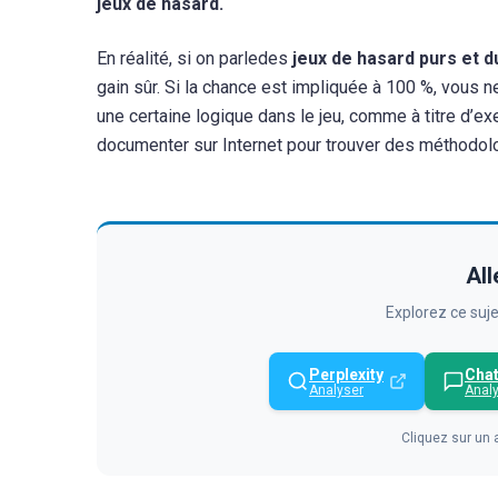
jeux de hasard.
En réalité, si on parledes
jeux de hasard
purs et d
gain sûr. Si la chance est impliquée à 100 %, vous n
une certaine logique dans le jeu, comme à titre d’e
documenter sur Internet pour trouver des méthodolo
All
Explorez ce suje
Perplexity
Cha
Analyser
Anal
Cliquez sur un a