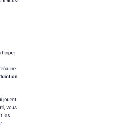
ont aussi
ticiper
rénaline
ddiction
ui jouent
éré, vous
t les
r