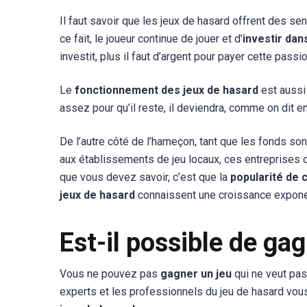
Il faut savoir que les jeux de hasard offrent des sen
ce fait, le joueur continue de jouer et d’
investir dan
investit, plus il faut d’argent pour payer cette passi
Le
fonctionnement des jeux de hasard
est aussi 
assez pour qu’il reste, il deviendra, comme on dit en
De l’autre côté de l’hameçon, tant que les fonds son
aux établissements de jeu locaux, ces entreprises o
que vous devez savoir, c’est que la
popularité de 
jeux de hasard
connaissent une croissance expone
Est-il possible de ga
Vous ne pouvez pas
gagner un jeu
qui ne veut pas
experts et les professionnels du jeu de hasard vous 