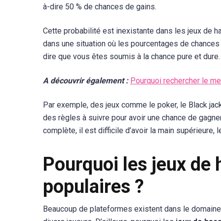
à-dire 50 % de chances de gains.
Cette probabilité est inexistante dans les jeux de h
dans une situation où les pourcentages de chances 
dire que vous êtes soumis à la chance pure et dure.
A découvrir également :
Pourquoi rechercher le mei
Par exemple, des jeux comme le poker, le Black jack 
des règles à suivre pour avoir une chance de gagne
complète, il est difficile d’avoir la main supérieure,
Pourquoi les jeux de 
populaires ?
Beaucoup de plateformes existent dans le domaine et