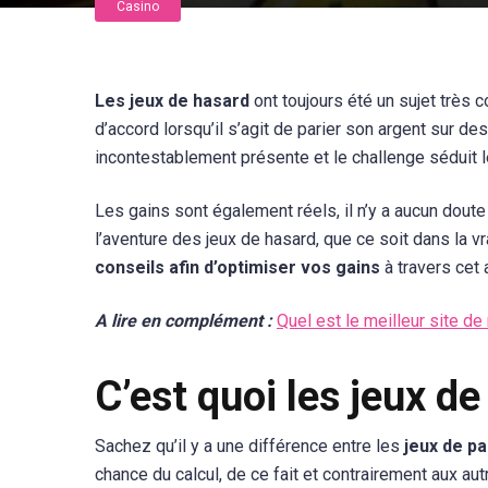
Casino
Les jeux de hasard
ont toujours été un sujet très 
d’accord lorsqu’il s’agit de parier son argent sur de
incontestablement présente et le challenge séduit l
Les gains sont également réels, il n’y a aucun doute
l’aventure des jeux de hasard, que ce soit dans la v
conseils afin d’optimiser vos gains
à travers cet a
A lire en complément :
Quel est le meilleur site de 
C’est quoi les jeux de
Sachez qu’il y a une différence entre les
jeux de pa
chance du calcul, de ce fait et contrairement aux autre