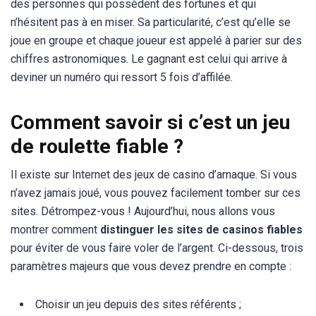
des personnes qui possèdent des fortunes et qui
n’hésitent pas à en miser. Sa particularité, c’est qu’elle se
joue en groupe et chaque joueur est appelé à parier sur des
chiffres astronomiques. Le gagnant est celui qui arrive à
deviner un numéro qui ressort 5 fois d’affilée.
Comment savoir si c’est un jeu
de roulette fiable ?
Il existe sur Internet des jeux de casino d’arnaque. Si vous
n’avez jamais joué, vous pouvez facilement tomber sur ces
sites. Détrompez-vous ! Aujourd’hui, nous allons vous
montrer comment
distinguer les
sites de casinos fiables
pour éviter de vous faire voler de l’argent. Ci-dessous, trois
paramètres majeurs que vous devez prendre en compte :
Choisir un jeu depuis des sites référents ;