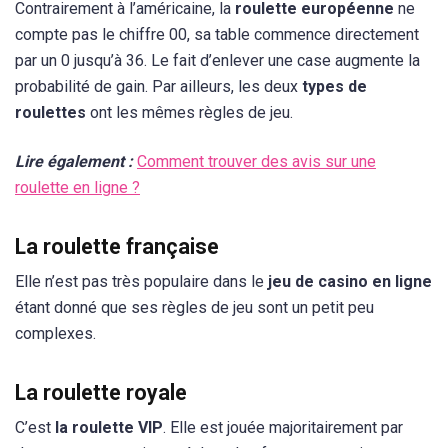
Contrairement à l’américaine, la
r
oulette européenne
ne
compte pas le chiffre 00, sa table commence directement
par un 0 jusqu’à 36. Le fait d’enlever une case augmente la
probabilité de gain. Par ailleurs, les deux
types de
roulettes
ont les mêmes règles de jeu.
Lire également :
Comment trouver des avis sur une
roulette en ligne ?
La roulette française
Elle n’est pas très populaire dans le
jeu de casino en ligne
étant donné que ses règles de jeu sont un petit peu
complexes.
La roulette royale
C’est
la roulette VIP
. Elle est jouée majoritairement par