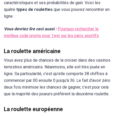
caractéristiques et ses probabilités de gain. Voici les
quatre
types de roulettes
que vous pouvez rencontrer en
ligne :
Vous devriez lire ceci aussi :
Pourquoi rechercher le
meilleur code promo pour 1win sur les paris sportifs
La roulette américaine
Vous avez plus de chances de la croiser dans des casinos
terrestres américains. Néanmoins, elle est très jouée en
ligne. Sa particularité, c’est qu’elle comporte 38 chiffres à
commencer par 00 ensuite 0 jusqu’à 36. Le fait d’avoir zéro
deux fois minimise les chances de gagner, c’est pour cela
que la majorité des joueurs préfèrent la deuxième roulette.
La roulette européenne