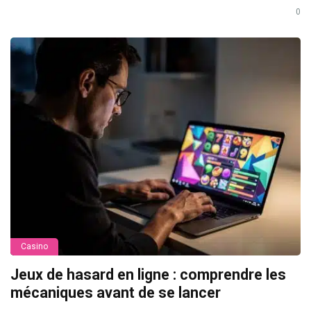
0
Casino
Jeux de hasard en ligne : comprendre les
mécaniques avant de se lancer