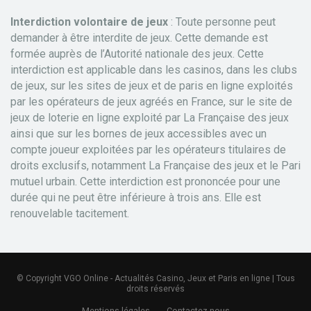
Interdiction volontaire de jeux
: Toute personne peut
demander à être interdite de jeux. Cette demande est
formée auprès de l’Autorité nationale des jeux. Cette
interdiction est applicable dans les casinos, dans les clubs
de jeux, sur les sites de jeux et de paris en ligne exploités
par les opérateurs de jeux agréés en France, sur le site de
jeux de loterie en ligne exploité par La Française des jeux
ainsi que sur les bornes de jeux accessibles avec un
compte joueur exploitées par les opérateurs titulaires de
droits exclusifs, notamment La Française des jeux et le Pari
mutuel urbain. Cette interdiction est prononcée pour une
durée qui ne peut être inférieure à trois ans. Elle est
renouvelable tacitement.
© Copyright VGO Online - Actualités Casino, Jeux et Paris en ligne | Tous
droits réservés
Mentions légales
Contactez nous