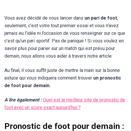
Vous avez décidé de vous lancer dans
un pari de foot
,
seulement, c’est votre tout premier essai et vous n’avez
jamais eu l’idée ni l’occasion de vous renseigner sur ce que
c’est qu’un pari sportif. Pas de panique ! Si vous voulez en
savoir plus pour parier sur un match qui est prévu pour
demain, nous allons vous aider à travers notre article.
Au final, il vous suffit juste de mettre la main sur la bonne
astuce qui vous indiquera comment trouver
un pronostic
de foot pour demain.
A lire également :
Quel est le meilleur site de pronostic de
foot avec un score exact aujourd'hui ?
Pronostic de foot pour demain :