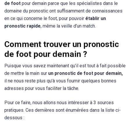
de foot
pour demain parce que les spécialistes dans le
domaine du pronostic ont suffisamment de connaissances
en ce qui concerne le foot, pour pouvoir
établir un
pronostic rapide
, même la veille d’un match.
Comment trouver un pronostic
de foot pour demain ?
Puisque vous savez maintenant qu’il est tout à fait possible
de mettre la main sur
un pronostic de foot pour demain,
il ne nous reste plus qu’à vous fournir quelques bonnes
adresses pour vous faciliter la tâche.
Pour ce faire, nous allons nous intéresser à 3 sources
pratiques. Ces dernières sont énumérées dans la liste ci-
dessous :