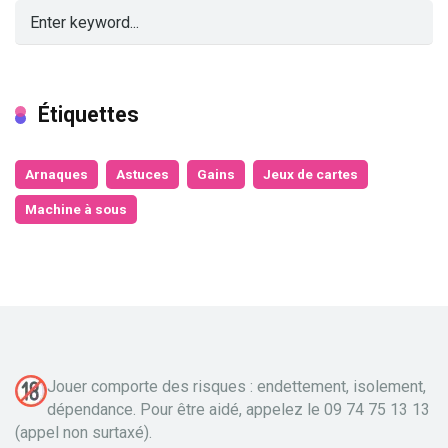
Étiquettes
Arnaques
Astuces
Gains
Jeux de cartes
Machine à sous
Jouer comporte des risques : endettement, isolement,
dépendance. Pour être aidé, appelez le 09 74 75 13 13
(appel non surtaxé).